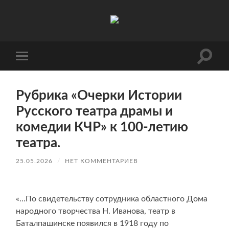
Русский
театр
драмы
и
комедии
Перек
Переключить
Карачаево-
поле
мобильное
Черкесской
поиск
меню
Республики
Рубрика «Очерки Истории
Русского театра драмы и
комедии КЧР» к 100-летию
театра.
25.05.2026
/
НЕТ КОММЕНТАРИЕВ
«…По свидетельству сотрудника областного Дома
народного творчества Н. Иванова, театр в
Баталпашинске появился в 1918 году по