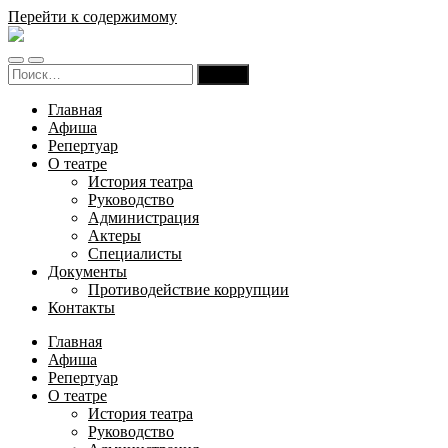
Перейти к содержимому
Русский
театр
Переключить
Переключить
драмы
Найти:
мобильное
поле
и
меню
поиска
комедии
Главная
Карачаево-
Афиша
Черкесской
Репертуар
Республики
О театре
История театра
Руководство
Администрация
Актеры
Специалисты
Документы
Противодействие коррупции
Контакты
Главная
Афиша
Репертуар
О театре
История театра
Руководство