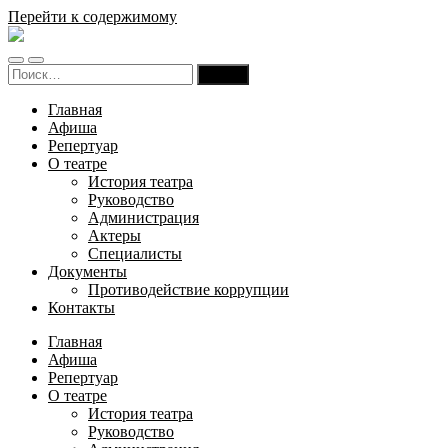
Перейти к содержимому
Русский
театр
Переключить
Переключить
драмы
Найти:
мобильное
поле
и
меню
поиска
комедии
Главная
Карачаево-
Афиша
Черкесской
Репертуар
Республики
О театре
История театра
Руководство
Администрация
Актеры
Специалисты
Документы
Противодействие коррупции
Контакты
Главная
Афиша
Репертуар
О театре
История театра
Руководство