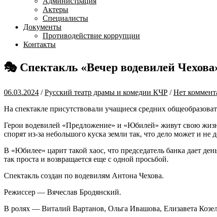
Администрация
Актеры
Специалисты
Документы
Противодействие коррупции
Контакты
🎭 Спектакль «Вечер водевилей Чехова
06.03.2024
/
Русский театр драмы и комедии КЧР
/
Нет коммент
На спектакле присутствовали учащиеся средних общеобразоват
Герои водевилей «Предложение» и «Юбилей» живут свою жизнь,
спорят из-за небольшого куска земли так, что дело может и не 
В «Юбилее» царит такой хаос, что председатель банка дает день
так проста и возвращается еще с одной просьбой.
Спектакль создан по водевилям Антона Чехова.
Режиссер — Вячеслав Бродянский.
В ролях — Виталий Вартанов, Ольга Ивашова, Елизавета Козе