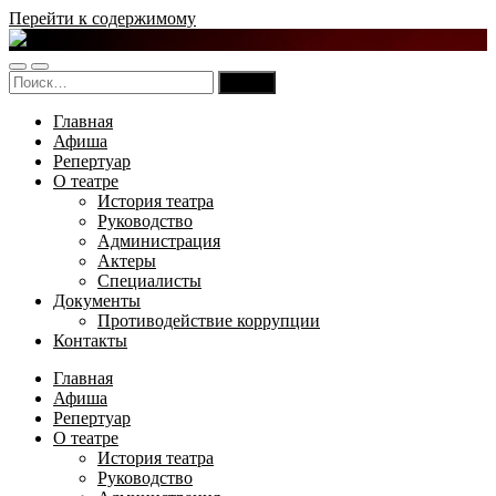
Перейти к содержимому
Русский
театр
Переключить
Переключить
драмы
Найти:
мобильное
поле
и
меню
поиска
комедии
Главная
Карачаево-
Афиша
Черкесской
Репертуар
Республики
О театре
История театра
Руководство
Администрация
Актеры
Специалисты
Документы
Противодействие коррупции
Контакты
Главная
Афиша
Репертуар
О театре
История театра
Руководство