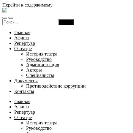
Перейти к содержимому
Русский
театр
Переключить
Переключить
драмы
Найти:
мобильное
поле
и
меню
поиска
комедии
Главная
Карачаево-
Афиша
Черкесской
Репертуар
Республики
О театре
История театра
Руководство
Администрация
Актеры
Специалисты
Документы
Противодействие коррупции
Контакты
Главная
Афиша
Репертуар
О театре
История театра
Руководство