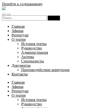
Перейти к содержимому
Русский
театр
Переключить
Переключить
драмы
Найти:
мобильное
поле
и
меню
поиска
комедии
Главная
Карачаево-
Афиша
Черкесской
Репертуар
Республики
О театре
История театра
Руководство
Администрация
Актеры
Специалисты
Документы
Противодействие коррупции
Контакты
Главная
Афиша
Репертуар
О театре
История театра
Руководство