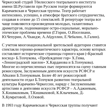
Черкесской студий Тбилисского театрального института
имени Ш.Руставели при Русском театре формируются
Карачаевская и Черкесская труппы. Театр работает
интенсивно, успешно, в атмосфере братского сотрудничества,
создавая в сезоне до 15 спектаклей. В репертуаре театра все
чаще появляются произведения молодых, талантливых
драматургов, поднимающие остро-социальные, морально-
этические проблемы времени (Г.Горин, О.Иоселиани,
Ю.Чепурин, А.Чхаидзе, А.Абдуллин, Е.Чебалин, А.Галин).
С учетом многонациональной зрительской аудитории ставятся
спектакли героико-романтического характера, основу которых
составляют исторические страницы горного края («Красный
восход» Б.Тохчукова, «Пробуждение гор» Х.Гима,
«Ленинградский эшелон» Х.Карданова и Б.Тохчукова).
Многие из перечисленных пьес переносятся на сцену главным
режиссером, Заслуженным деятелем искусств РСФСР и
Абхазии Б.Тохчуковым. Более 40 лет режиссерской
деятельности отдал Б.Тохчуков развитию театральной
культуры Карачаево-Черкессии, наряду с Заслуженными
артистами и деятелями искусств РСФСР – А.Аджиевым,
Х.Кишмаховым, Т.Кишмаховой, К.Клычевым, Д-
Х.Кумратовой, Л.Озовой.
В 1993 году Карачаевская и Черкесская труппы получают