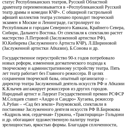
статус Республиканских театров, Русский Областной
драмтеатр переименовывается в «Республиканский Русский
театр драмы и комедии КЧР». С обширной гастрольной
афишей коллектив театра успешно проходит творческий
экзамен в Москве и Ленинграде, гастролирует по
Республикам и городам Северного Кавказа, Крайнего Севера,
Сибири, Дальнего Востока. От спектакля к спектаклю растет
мастерство Л.Петровой (Заслуженной артистки РФ),
Ю.Кибирева (Заслуженного Артиста КЧР), Л.Шириновой
(Заслуженной артистки Абхазии), Б.Сонова и др.
Государственное переустройство 90-х годов потребовало
новых реформ, изменения догматического подхода к
творческому и административному устройству театра. Пять
лет театр работает без Главного режиссера. В целях
сохранения творческой базы, опытный организатор –
директор театра Заслуженный деятель искусств РФ и Абхазии
К.Клычев ангажирует режиссеров из других городов.
Народный артист и Лауреат Государственной премии РСФСР
М.Солцаев ставит «Андро и Сандро» Хугаева, режиссер
А.Рубан – «Сад без земли» Разумовской, спектакли в
постановке Заслуженного деятеля искусств РФ В.Бирюкова
«Кадриль моя, сердечная» Гуркина, «Трактирщица» Гольдони
и др. обогащают художественную палитру театра
зрелищностью, яркостью формы. Благодаря сплоченности,