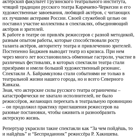
актёрский факультет Грузинского театрального института,
чтящий традиции русского театра Карачаево-Черкесии и его
художественные завоевания, любящий актёров, с читающих
их лучшими актерами России. Своей служебной целью он
поставил участие коллектива в спектаклях, объединяющий
актёров и зрителей.
К работе в театре он привлёк режиссеров с разной методикой,
разным опытом работы, которые способствовали росту
таланта актёров, авторитету театра и привлечению зрителей.
Постепенно Биджиев выводит театр из кризиса. При нем
через много лет восстановились обменные гастроли, участие в
различных фестивалях, в которых спектакли театра стали
призёрами и имели большой художественный резонанс.
Спектакли А. Байрамкулова стали событиями не только в
театральной жизни нашего города, но и всего Северного
Кавказа.
Зная, что актерские силы русского театра ограничены –
катастрофически не хватало исполнителей, не было
режиссёров, желающих переехать в театральную провинцию
– он продолжил практику приглашения режиссеров на
разовые постановки, чтобы оживить и разнообразить
актерскую жизнь.
Репертуар украсили такие спектакли как “За чем пойдёшь, то
и найдёшь” и “Бесприданник” режиссёра Р. Хакишева.