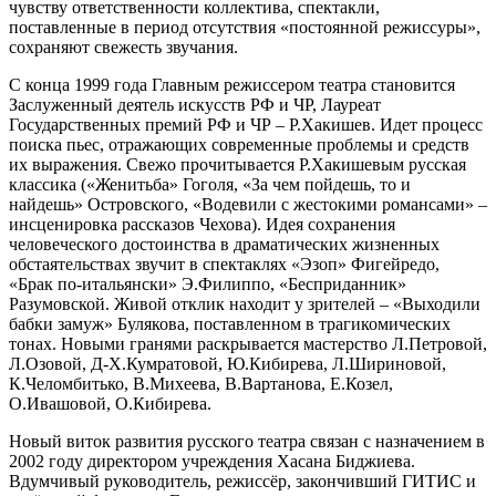
чувству ответственности коллектива, спектакли,
поставленные в период отсутствия «постоянной режиссуры»,
сохраняют свежесть звучания.
С конца 1999 года Главным режиссером театра становится
Заслуженный деятель искусств РФ и ЧР, Лауреат
Государственных премий РФ и ЧР – Р.Хакишев. Идет процесс
поиска пьес, отражающих современные проблемы и средств
их выражения. Свежо прочитывается Р.Хакишевым русская
классика («Женитьба» Гоголя, «За чем пойдешь, то и
найдешь» Островского, «Водевили с жестокими романсами» –
инсценировка рассказов Чехова). Идея сохранения
человеческого достоинства в драматических жизненных
обстаятельствах звучит в спектаклях «Эзоп» Фигейредо,
«Брак по-итальянски» Э.Филиппо, «Бесприданник»
Разумовской. Живой отклик находит у зрителей – «Выходили
бабки замуж» Булякова, поставленном в трагикомических
тонах. Новыми гранями раскрывается мастерство Л.Петровой,
Л.Озовой, Д-Х.Кумратовой, Ю.Кибирева, Л.Шириновой,
К.Челомбитько, В.Михеева, В.Вартанова, Е.Козел,
О.Ивашовой, О.Кибирева.
Новый виток развития русского театра связан с назначением в
2002 году директором учреждения Хасана Биджиева.
Вдумчивый руководитель, режиссёр, закончивший ГИТИС и