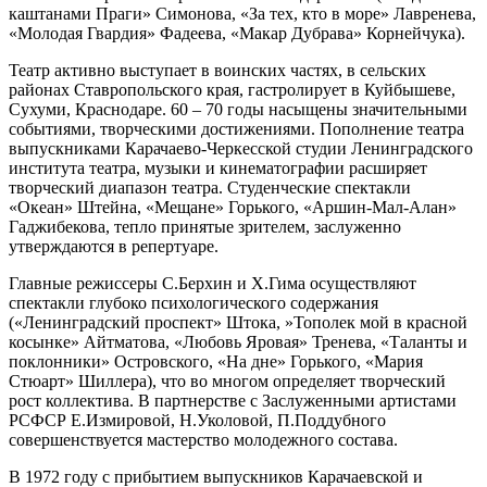
каштанами Праги» Симонова, «За тех, кто в море» Лавренева,
«Молодая Гвардия» Фадеева, «Макар Дубрава» Корнейчука).
Театр активно выступает в воинских частях, в сельских
районах Ставропольского края, гастролирует в Куйбышеве,
Сухуми, Краснодаре. 60 – 70 годы насыщены значительными
событиями, творческими достижениями. Пополнение театра
выпускниками Карачаево-Черкесской студии Ленинградского
института театра, музыки и кинематографии расширяет
творческий диапазон театра. Студенческие спектакли
«Океан» Штейна, «Мещане» Горького, «Аршин-Мал-Алан»
Гаджибекова, тепло принятые зрителем, заслуженно
утверждаются в репертуаре.
Главные режиссеры С.Берхин и Х.Гима осуществляют
спектакли глубоко психологического содержания
(«Ленинградский проспект» Штока, »Тополек мой в красной
косынке» Айтматова, «Любовь Яровая» Тренева, «Таланты и
поклонники» Островского, «На дне» Горького, «Мария
Стюарт» Шиллера), что во многом определяет творческий
рост коллектива. В партнерстве с Заслуженными артистами
РСФСР Е.Измировой, Н.Уколовой, П.Поддубного
совершенствуется мастерство молодежного состава.
В 1972 году с прибытием выпускников Карачаевской и