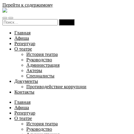
Перейти к содержимому
Русский
театр
Переключить
Переключить
драмы
Найти:
мобильное
поле
и
меню
поиска
комедии
Главная
Карачаево-
Афиша
Черкесской
Репертуар
Республики
О театре
История театра
Руководство
Администрация
Актеры
Специалисты
Документы
Противодействие коррупции
Контакты
Главная
Афиша
Репертуар
О театре
История театра
Руководство