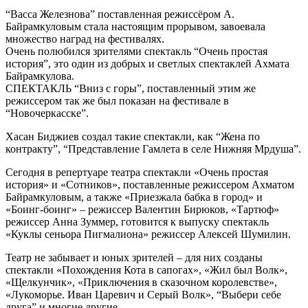
“Васса Железнова” поставленная режиссёром А.
Байрамкуловым стала настоящим прорывом, завоевала
множество наград на фестивалях.
Очень полюбился зрителями спектакль “Очень простая
история”, это один из добрых и светлых спектаклей Ахмата
Байрамкулова.
СПЕКТАКЛЬ “Вниз с горы”, поставленный этим же
режиссером так же был показан на фестивале в
“Новочеркасске”.
Хасан Биджиев создал такие спектакли, как “Жена по
контракту”, “Представление Гамлета в селе Нижняя Мрдуша”.
Сегодня в репертуаре театра спектакли «Очень простая
история» и «Сотников», поставленные режиссером Ахматом
Байрамкуловым, а также «Приезжала бабка в город» и
«Боинг-боинг» – режиссер Валентин Бирюков, «Тартюф»
режиссер Анна Зуммер, готовится к выпуску спектакль
«Куклы сеньора Пигмалиона» режиссер Алексей Шумилин.
Театр не забывает и юных зрителей – для них созданы
спектакли «Похождения Кота в сапогах», «Жил был Волк»,
«Щелкунчик», «Приключения в сказочном королевстве»,
«Лукоморье. Иван Царевич и Серый Волк», “Выбери себе
друга” и многие другие.