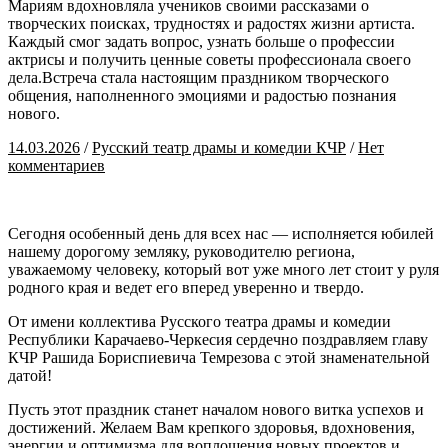
Мариям вдохновляла учеников своими рассказами о
творческих поисках, трудностях и радостях жизни артиста.
Каждый смог задать вопрос, узнать больше о профессии
актрисы и получить ценные советы профессионала своего
дела.Встреча стала настоящим праздником творческого
общения, наполненного эмоциями и радостью познания
нового.
14.03.2026
/
Русский театр драмы и комедии КЧР
/
Нет
комментариев
Сегодня особенный день для всех нас — исполняется юбилей
нашему дорогому земляку, руководителю региона,
уважаемому человеку, который вот уже много лет стоит у руля
родного края и ведет его вперед уверенно и твердо.
От имени коллектива Русского театра драмы и комедии
Республики Карачаево-Черкесия сердечно поздравляем главу
КЧР Рашида Бориспиевича Темрезова с этой знаменательной
датой!
Пусть этот праздник станет началом нового витка успехов и
достижений. Желаем Вам крепкого здоровья, вдохновения,
энергии и оптимизма для воплощения новых проектов и