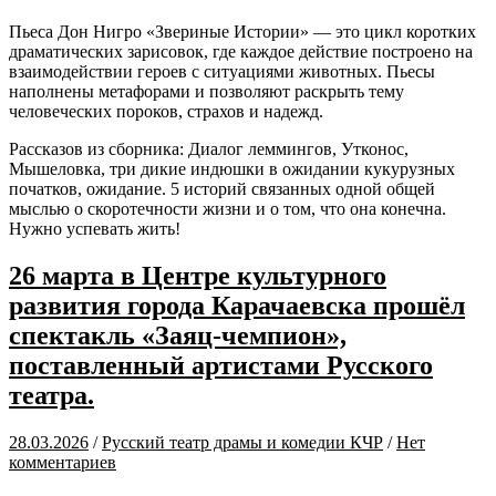
Пьеса Дон Нигро «Звериные Истории» — это цикл коротких
драматических зарисовок, где каждое действие построено на
взаимодействии героев с ситуациями животных. Пьесы
наполнены метафорами и позволяют раскрыть тему
человеческих пороков, страхов и надежд.
Рассказов из сборника: Диалог леммингов, Утконос,
Мышеловка, три дикие индюшки в ожидании кукурузных
початков, ожидание. 5 историй связанных одной общей
мыслью о скоротечности жизни и о том, что она конечна.
Нужно успевать жить!
26 марта в Центре культурного
развития города Карачаевска прошёл
спектакль «Заяц-чемпион»,
поставленный артистами Русского
театра.
28.03.2026
/
Русский театр драмы и комедии КЧР
/
Нет
комментариев