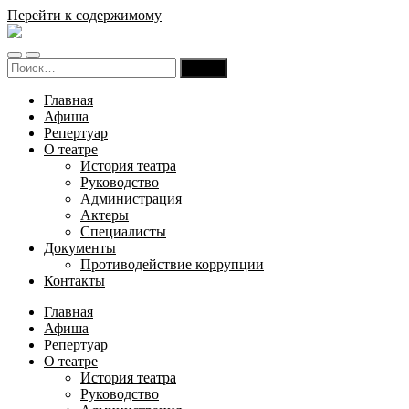
Перейти к содержимому
Русский
театр
Переключить
Переключить
драмы
Найти:
мобильное
поле
и
меню
поиска
комедии
Главная
Карачаево-
Афиша
Черкесской
Репертуар
Республики
О театре
История театра
Руководство
Администрация
Актеры
Специалисты
Документы
Противодействие коррупции
Контакты
Главная
Афиша
Репертуар
О театре
История театра
Руководство