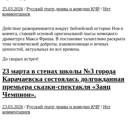
25.03.2026
/
Русский театр драмы и комедии КЧР
/
Нет
комментариев
Действие разворачивается вокруг библейской истории Ноя и
ковчега, ставшей основой оригинальной пьесы немецкого
драматурга Макса Фриша. В постановке талантливо раскрыта
тема человеческой доброты, взаимопомощи и вечных
ценностей, актуальных во все времена.
До скорых встреч!
23 марта в стенах школы №3 города
Карачаевска состоялась долгожданная
премьера сказки-спектакля «Заяц
Чемпион».
23.03.2026
/
Русский театр драмы и комедии КЧР
/
Нет
комментариев