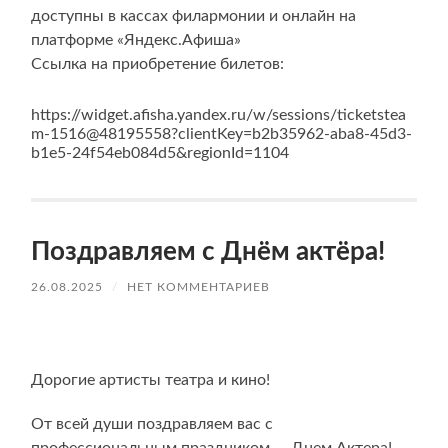
доступны в кассах филармонии и онлайн на
платформе «Яндекс.Афиша»
Ссылка на приобретение билетов:
https://widget.afisha.yandex.ru/w/sessions/ticketstea
m-1516@48195558?clientKey=b2b35962-aba8-45d3-
b1e5-24f54eb084d5&regionId=1104
Поздравляем с Днём актёра!
26.08.2025
/
НЕТ КОММЕНТАРИЕВ
Дорогие артисты театра и кино!
От всей души поздравляем вас с
профессиональным праздником — Днем Актера!