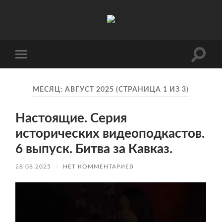
Русский
театр
драмы
и
комедии
Перек
Переключить
Карачаево-
поле
мобильное
Черкесской
поиск
меню
Республики
МЕСЯЦ:
АВГУСТ 2025
(СТРАНИЦА 1 ИЗ 3)
Настоящие. Серия
исторических видеоподкастов.
6 выпуск. Битва за Кавказ.
28.08.2025
/
НЕТ КОММЕНТАРИЕВ