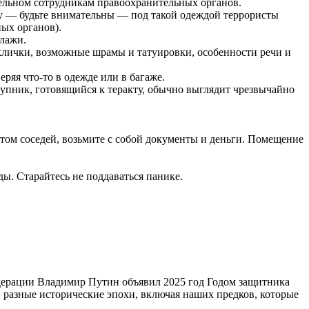
ельном сотрудникам правоохранительных органов.
тку — будьте внимательны — под такой одеждой террористы
ных органов).
клажи.
 клички, возможные шрамы и татуировки, особенности речи и
еряя что-то в одежде или в багаже.
ступник, готовящийся к теракту, обычно выглядит чрезвычайно
том соседей, возьмите с собой документы и деньги. Помещение
ы. Старайтесь не поддаваться панике.
едерации Владимир Путин объявил 2025 год Годом защитника
в разные исторические эпохи, включая наших предков, которые