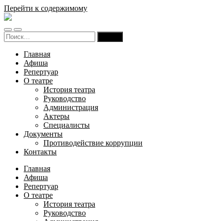
Перейти к содержимому
Русский
театр
Переключить
Переключить
драмы
Найти:
мобильное
поле
и
меню
поиска
комедии
Главная
Карачаево-
Афиша
Черкесской
Репертуар
Республики
О театре
История театра
Руководство
Администрация
Актеры
Специалисты
Документы
Противодействие коррупции
Контакты
Главная
Афиша
Репертуар
О театре
История театра
Руководство