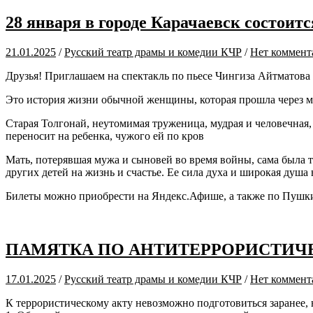
28 января в городе Карачаевск состоит
21.01.2025
/
Русский театр драмы и комедии КЧР
/
Нет коммент
Друзья! Приглашаем на спектакль по пьесе Чингиза Айтматова «
Это история жизни обычной женщины, которая прошла через м
Старая Толгонай, неутомимая труженица, мудрая и человечная
переносит на ребенка, чужого ей по кров
Мать, потерявшая мужа и сыновей во время войны, сама была тя
других детей на жизнь и счастье. Ее сила духа и широкая душ
Билеты можно приобрести на Яндекс.Афише, а также по Пушк
ПАМЯТКА ПО АНТИТЕРРОРИСТИЧ
17.01.2025
/
Русский театр драмы и комедии КЧР
/
Нет коммент
К террористическому акту невозможно подготовиться заранее, 