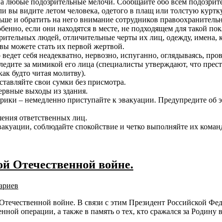
на любые подозрительные мелочи. Сообщайте обо всем подозрит
если вы видите летом человека, одетого в плащ или толстую кур
льше и обратить на него внимание сотрудников правоохранитель
бенно, если они находятся в месте, не подходящем для такой по
зрительных людей, отличительные черты их лиц, одежду, имена,
 вы можете стать их первой жертвой.
 ведет себя неадекватно, нервозно, испуганно, оглядываясь, пров
 следите за мимикой его лица (специалисты утверждают, что пре
ак будто читая молитву).
ставляйте свои сумки без присмотра.
зервные выходы из здания.
рики – немедленно приступайте к эвакуации. Предупредите об э
шения ответственных лиц.
вакуации, соблюдайте спокойствие и четко выполняйте их команд
ой Отечественной войне.
ариев
й Отечественной войне. В связи с этим Президент Российской Ф
ной операции, а также в память о тех, кто сражался за Родину 