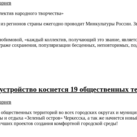
ариев
лектив народного творчества»
из регионов страны ежегодно проводит Минкультуры России. Зва
юбимовой, «каждый коллектив, получающий это звание, являет
 страже сохранения, популяризации бесценных, неповторимых, п
оустройство коснется 19 общественных т
ариев
19 общественных территорий во всех городских округах и муниц
ы и отдыха «Зеленый остров» Черкесска, а так же начнется нов
учших проектов создания комфортной городской среды!