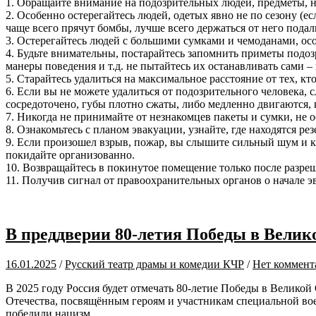
1. Обращайте внимание на подозрительных людей, предметы, 
2. Особенно остерегайтесь людей, одетых явно не по сезону (
чаще всего прячут бомбы, лучше всего держаться от него пода
3. Остерегайтесь людей с большими сумками и чемоданами, осо
4. Будьте внимательны, постарайтесь запомнить приметы подо
манеры поведения и т.д. не пытайтесь их останавливать сами –
5. Старайтесь удалиться на максимальное расстояние от тех, кто
6. Если вы не можете удалиться от подозрительного человека,
сосредоточено, губы плотно сжаты, либо медленно двигаются, к
7. Никогда не принимайте от незнакомцев пакеты и сумки, не о
8. Ознакомьтесь с планом эвакуации, узнайте, где находятся ре
9. Если произошел взрыв, пожар, вы слышите сильный шум и к
покидайте организованно.
10. Возвращайтесь в покинутое помещение только после разре
11. Получив сигнал от правоохранительных органов о начале э
В преддверии 80-летия Победы в Велик
16.01.2025
/
Русский театр драмы и комедии КЧР
/
Нет коммент
В 2025 году Россия будет отмечать 80-летие Победы в Велико
Отечества, посвящённым героям и участникам специальной воен
победили нацизм.